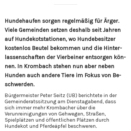
Hun­de­hau­fen sor­gen re­gel­mä­ß­ig für Är­ger.
Vie­le Ge­mein­den set­zen des­halb seit Jah­ren
auf Hun­de­kot­sta­tio­nen, wo Hun­de­be­sit­zer
kos­ten­los Beu­tel be­kom­men und die Hin­ter­
las­sen­schaf­ten der Vier­bei­ner ent­s­or­gen kön­
nen. In Krom­bach ste­hen nun aber ne­ben
Hun­den auch an­de­re Tie­re im Fo­kus von Be­
schwer­den.
Bürgermeister Peter Seitz (UB) berichtete in der
Gemeinderatssitzung am Dienstagabend, dass
sich immer mehr Krombacher über die
Verunreinigungen von Gehwegen, Straßen,
Spielplätzen und öffentlichen Plätzen durch
Hundekot und Pferdeäpfel beschweren.