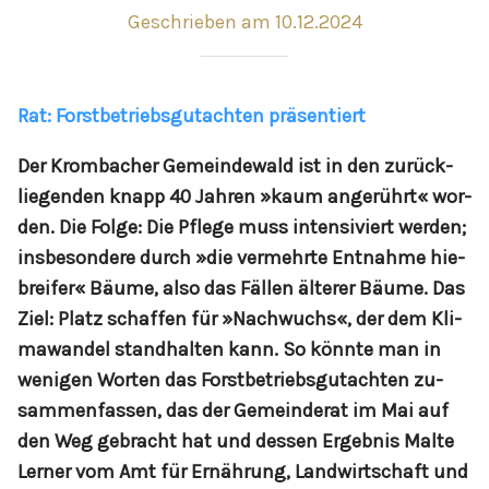
Geschrieben am 10.12.2024
Rat: Forstbetriebsgutachten präsentiert
Der Krom­ba­cher Ge­mein­de­wald ist in den zu­rück­
lie­gen­den knapp 40 Jah­ren »kaum an­ge­rührt« wor­
den. Die Fol­ge: Die Pf­le­ge muss in­ten­si­viert wer­den;
ins­be­son­de­re durch »die ver­mehr­te Ent­nah­me hie­
b­rei­fer« Bäu­me, al­so das Fäl­len äl­te­rer Bäu­me. Das
Ziel: Platz schaf­fen für »Nach­wuchs«, der dem Kli­
ma­wan­del stand­hal­ten kann. So könn­te man in
we­ni­gen Wor­ten das Forst­be­triebs­gu­t­ach­ten zu­
sam­men­fas­sen, das der Ge­mein­de­rat im Mai auf
den Weg ge­bracht hat und des­sen Er­geb­nis Mal­te
Ler­ner vom Amt für Er­näh­rung, Land­wirt­schaft und