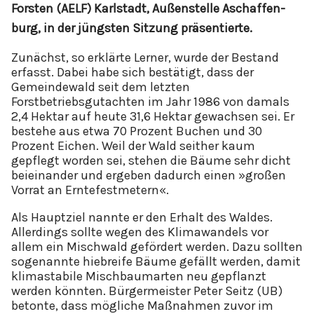
Fors­ten (AELF) Karl­stadt, Au­ßen­s­tel­le Aschaf­fen­
burg, in der jüngs­ten Sit­zung prä­sen­tier­te.
Zunächst, so erklärte Lerner, wurde der Bestand
erfasst. Dabei habe sich bestätigt, dass der
Gemeindewald seit dem letzten
Forstbetriebsgutachten im Jahr 1986 von damals
2,4 Hektar auf heute 31,6 Hektar gewachsen sei. Er
bestehe aus etwa 70 Prozent Buchen und 30
Prozent Eichen. Weil der Wald seither kaum
gepflegt worden sei, stehen die Bäume sehr dicht
beieinander und ergeben dadurch einen »großen
Vorrat an Erntefestmetern«.
Als Hauptziel nannte er den Erhalt des Waldes.
Allerdings sollte wegen des Klimawandels vor
allem ein Mischwald gefördert werden. Dazu sollten
sogenannte hiebreife Bäume gefällt werden, damit
klimastabile Mischbaumarten neu gepflanzt
werden könnten. Bürgermeister Peter Seitz (UB)
betonte, dass mögliche Maßnahmen zuvor im