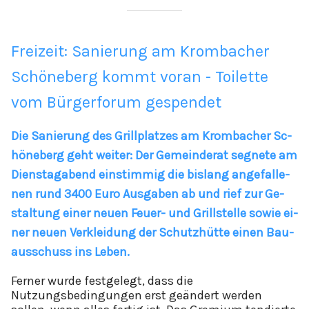
Freizeit: Sanierung am Krombacher
Schöneberg kommt voran - Toilette
vom Bürgerforum gespendet
Die Sa­nie­rung des Grill­plat­zes am Krom­ba­cher Sc­
hö­ne­berg geht wei­ter: Der Ge­mein­de­rat seg­ne­te am
Di­ens­ta­g­a­bend ein­stim­mig die bis­lang an­ge­fal­le­
nen rund 3400 Eu­ro Aus­ga­ben ab und rief zur Ge­
stal­tung ei­ner neu­en Feu­er- und Grill­s­tel­le so­wie ei­
ner neu­en Ver­k­lei­dung der Schutz­hüt­te ei­nen Bau­
aus­schuss ins Le­ben.
Ferner wurde festgelegt, dass die
Nutzungsbedingungen erst geändert werden