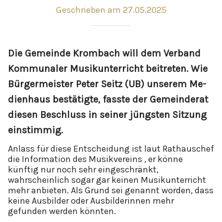
Geschrieben am 27.05.2025
Die Ge­mein­de Krom­bach will dem Ver­band
Kom­mu­na­ler Mu­sik­un­ter­richt bei­t­re­ten. Wie
Bür­ger­meis­ter Pe­ter Seitz (UB) un­se­rem Me­
di­en­haus be­stä­tig­te, fass­te der Ge­mein­de­rat
die­sen Be­schluss in sei­ner jüngs­ten Sit­zung
ein­stim­mig.
Anlass für diese Entscheidung ist laut Rathauschef
die Information des Musikvereins , er könne
künftig nur noch sehr eingeschränkt,
wahrscheinlich sogar gar keinen Musikunterricht
mehr anbieten. Als Grund sei genannt worden, dass
keine Ausbilder oder Ausbilderinnen mehr
gefunden werden könnten.